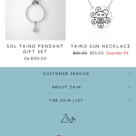
SOL TAINO PENDANT
TAINO SUN NECKLACE
GIFT SET
Precio
Precio
$60.00
$55.00
Guardar 8%
habitual
de
De $130.00
oferta
CUSTOMER SERVICE
ABOUT ZAIM
THE ZAIM LIST